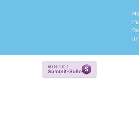
H
Pa
Da
Im
erstellt mit
Summit-Suite