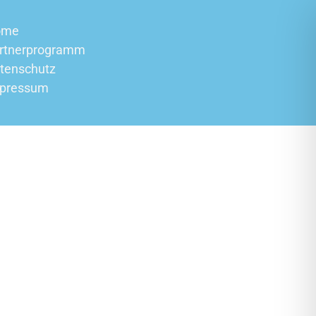
ome
rtnerprogramm
tenschutz
pressum